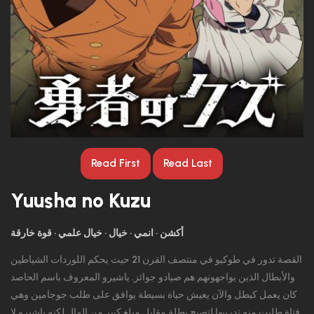
Read First
Read Last
Yuusha no Kuzu
أكشن
انمي
خيال
خيال علمي
قوة خارقة
القصة تدور في طوكيو في منتصف القرن 21 حيث يحكم اللوردات الشياطين
والأبطال الذين يواجهونهم هم صيادو جوائز. ياشيرو المعروف باسم الحاصد
كان يعمل كبطل والآن يعيش حياة بسيطة يوافق على طلب جوجامين وهي
فتاة طلبت منه تدريبها لتصبح بطلة مقابل مبلغ كبير من المال لكنه ياشيرو لا