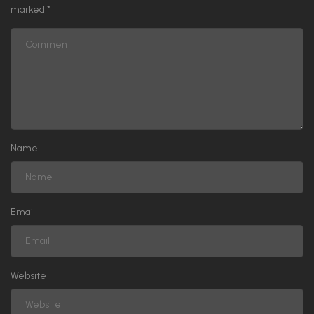
marked
*
Name
Email
Website