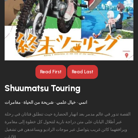
Read First
Read Last
Shuumatsu Touring
انمي
خيال علمي
شريحة من الحياة
مغامرات
القصة تدور في عالم مدمر بعد انهيار الحضارة حيث تنطلق فتاتان في رحلة
عبر أطلال اليابان على متن دراجة نارية لتتحول كل خطوة إلى مغامرة
ويرافقهما كائن غريب يتواصل عبر موجات الراديو ويساعدهن في تشغيل
الآليات.