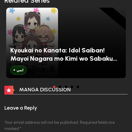
Related Series
الحلقة 01
ANIME
2025-10-07
Kyoukai no Kanata: Idol Saiban!
Mayoi Nagara mo Kimi wo Sabaku
Tami
انمي
MANGA DISCUSSION
Leave a Reply
Your email address will not be published.
Required fields are
marked
*