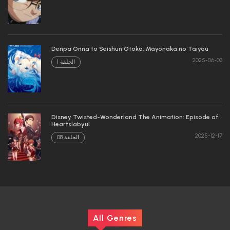
Denpa Onna to Seishun Otoko: Mayonaka no Taiyou
2025-06-03
الحلقة 1
Disney Twisted-Wonderland The Animation: Episode of
Heartslabyul
2025-12-17
الحلقة 08
All Genres