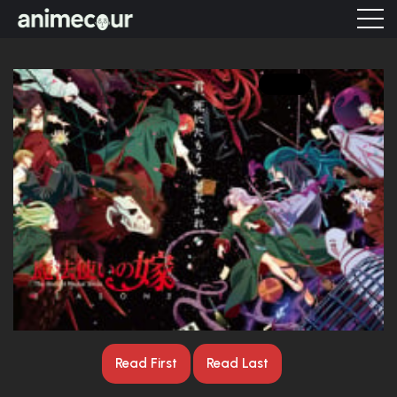
ANIME
Read First
Read Last