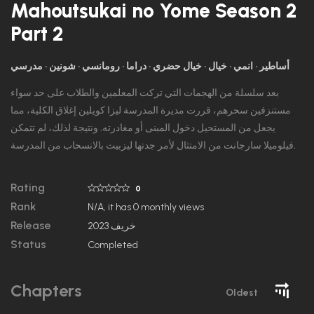
Mahoutsukai no Yome Season 2
Part 2
أساطير
انمي
خيال
خيال حضري
دراما
رومانسي
شونين
مدرسي
بعد سلسلة من الهجمات التي تركت المعلمين والطلاب على حد سواء
مستنزفين سحرهم، قررت مديرة المدرسة ليزا كويلين إغلاق الكلية، مما
يجعل من المستحيل دخول المبنى أو مغادرته. ونتيجة لذلك، لم تتمكن
فيلوميلا سارجانت من الامتثال لأمر جدتها ليزبيث بالانسحاب من المدرسة.
Rating
0
Rank
N/A, it has 0 monthly views
Release
خريف 2023
Status
Completed
Chapters
Oldest