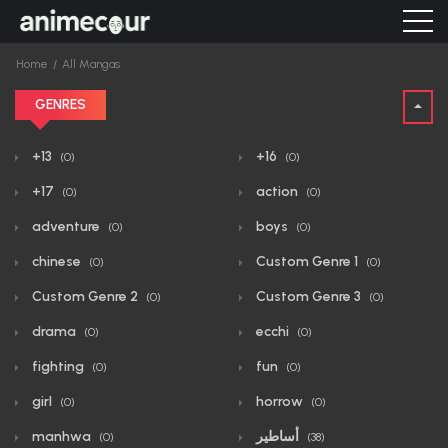
Home
All Mangas
GENRES
+13
+16
(0)
(0)
+17
action
(0)
(0)
adventure
boys
(0)
(0)
chinese
Custom Genre 1
(0)
(0)
Custom Genre 2
Custom Genre 3
(0)
(0)
drama
ecchi
(0)
(0)
fighting
fun
(0)
(0)
girl
horrow
(0)
(0)
أساطير
manhwa
(0)
(38)