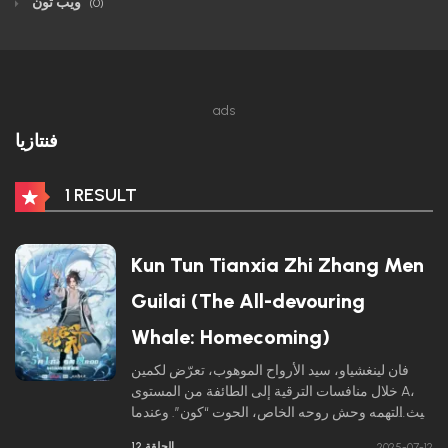
ويب تون
(0)
ads
فنتازيا
1 RESULT
Kun Tun Tianxia Zhi Zhang Men
Guilai (The All-devouring
Whale: Homecoming)
فان لينغشياو، سيد الأرواح الموهوب، تعرّض لكمين
خلال منافسات الترقية إلى الطائفة من المستوى A،
حيث التهمه وحش روحه الخاص، الحوت “كون”. وعندما
استيقظ، وجد نفسه قد تقمّص جسد شاب يُدعى “ليو
الحلقة 12
2025-07-12