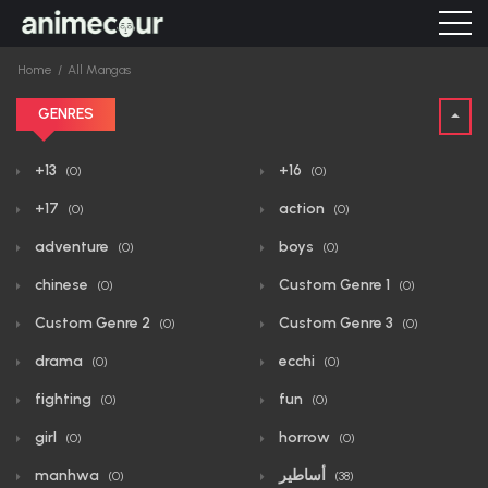
Home
All Mangas
GENRES
+13
+16
(0)
(0)
+17
action
(0)
(0)
adventure
boys
(0)
(0)
chinese
Custom Genre 1
(0)
(0)
Custom Genre 2
Custom Genre 3
(0)
(0)
drama
ecchi
(0)
(0)
fighting
fun
(0)
(0)
girl
horrow
(0)
(0)
أساطير
manhwa
(0)
(38)