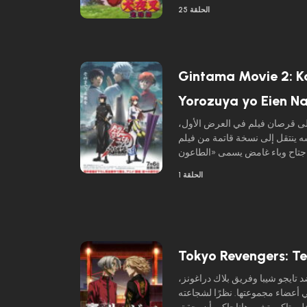
الحلقة 25
Gintama Movie 2: K
Yorozuya yo Eien Na
لى قرصان فيلم في العرض الأول،
 ينتقل إلى نسخة قاتمة من فيلم
ث اجتاح وباء غامض يسمى «الطاعون
قرصان الفيلم لم يكن قرصانًا على
الحلقة 1
 لقد كان آلة زمنية تعمل بنظام Android، وقد تم دفع
Gintoki إلى المستقبل لمدة خمس سنوات! تشاجر شينباتشي
أصبحوا الآن من الحراس المنفردين
ه مفقود منذ سنوات، واختفى دون
Tokyo Revengers: Te
تايجو شيبا وفريق بلاك دراغونز،
أعضاء مجموعتها. نظرًا لشجاعته