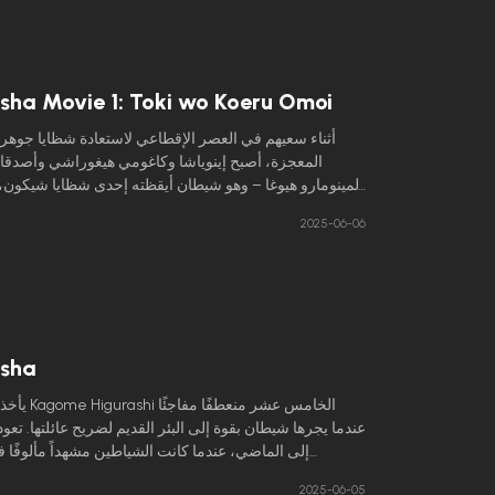
داخل البئر القديم الذي يربط الماضي بالمستقبل، وقد تم 
بسونغا لسنوات كقطعة أثرية ثمينة في ضريح هيغوراشي. 
سرعان ما تكشف عن أنها تؤوي روحًا شريرة مع رغبة 
sha Movie 1: Toki wo Koeru Omoi
أثناء سعيهم في العصر الإقطاعي لاستعادة شظايا جوه
المعجزة، أصبح إينوياشا وكاغومي هيغوراشي وأصدقاؤ
لمينومارو هيوغا – وهو شيطان أيقظته إحدى شظايا شيكون، 
سعيًا وراء سيف إينوياشا المتوارث تيسايغا. بعد صدام ب
2025-06-06
إينوياشا ومينومارو، أصبح السلاح هو الوسيلة الوحيدة 
مينومارو لتراث عائلته الشرعي.
asha
يأخذ عيد ميلاد ashi
عندما يجرها شيطان بقوة إلى البئر القديم لضريح عائلتها. تعو
إلى الماضي، عندما كانت الشياطين مشهداً مألوفًا في
الإقطاعية، وتجد نفسها في مطاردة مستمرة من قبل هذه ا
2025-06-05