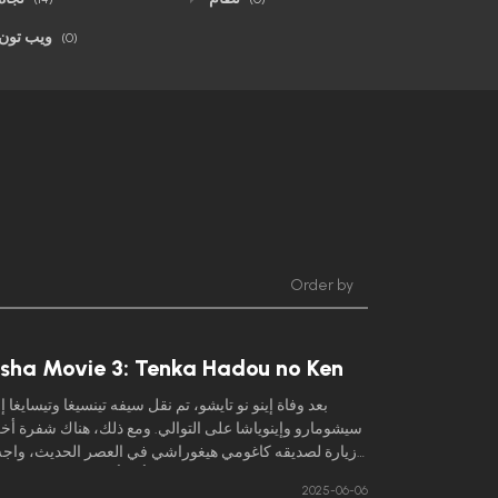
ويب تون
(0)
Order by
sha Movie 3: Tenka Hadou no Ken
بعد وفاة إينو نو تايشو، تم نقل سيفه تينسيغا وتيسايغا إل
سيشومارو وإينوياشا على التوالي. ومع ذلك، هناك شفرة أخ
زيارة لصديقه كاغومي هيغوراشي في العصر الحديث، واجه 
سونجا – سيف والده الثالث. عثر أحد أسلاف كاغومي على
2025-06-06