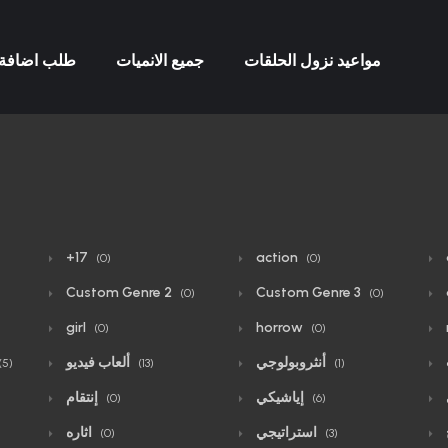
مواعيد نزول الحلقات
جميع الانميات
طلب اضافة 
+17
action
(0)
(0)
Custom Genre 2
Custom Genre 3
)
(0)
(0)
girl
horrow
(0)
(0)
أنثروبولوجي
ألعاب فيديو
(5)
(13)
(1)
إياشيكي
إنتقام
(0)
(6)
استراتيجي
اثاره
(0)
(3)