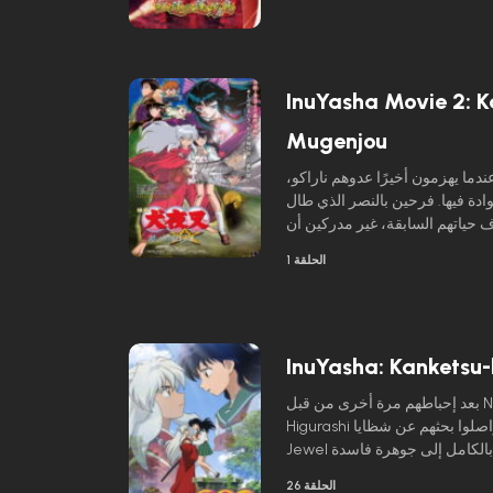
ر للدهشة أن الفتاة هي من معارف
دقائها، الذين يتم احتجازهم من قبل
 اسم آلهة الحرب الأربعة – وهو
عدو يتذكره إينوياشا جيدًا.
InuYasha Movie 2: 
Mugenjou
ندما يهزمون أخيرًا عدوهم ناراكو،
دة فيها. فرحين بالنصر الذي طال
اف حياتهم السابقة، غير مدركين أن
نا وكاغورا، وهما اثنان من مرؤوسي
الحلقة 1
ن شيطاني مختوم يدعي أنه كاغويا،
أميرة السماء الأسطورية.
InuYasha: Kanketsu
بعد إحباطهم مرة أخرى من قبل Naraku و Inuyasha و Kagome
Higurashi وأصدقائهم يجب أن يواصلوا بحثهم عن شظايا Shikon
Jewel القليلة المتبقية، حتى لا تتشكل بالكامل إلى جوهرة فاسدة
على يد Naraku. لكن ناراكو لديه خطط خاصة به للحصول عليها،
الحلقة 26