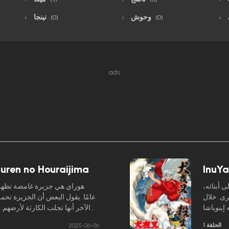
وحوش
نينجا
(0)
(0)
ads
uren no Houraijima
InuYa
ى أبنائه،
رى. خلال
عامًا. يقول البعض أن الجزيرة تحم
إينوياشا
الآخر أنها تجلب الكارثة لأرضهم.
 السونغا
نصف شيطانية من مطاردة مخلو
الحلقة 1
2025-06-06