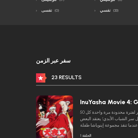
نفسي
نفسى
(0)
(33)
سفر عبر الزمن
23 RESULTS
InuYasha Movie 4: G
هوراي هي جزيرة غامضة تظهر لفترة محدودة مرة واحدة كل 50
ل سر الشباب الأبدي؛ يعتقد البعض
 عندما تنقذ مجموعة إينوياشا طفلة
ق وحشي، يتعلمون أن اسمها آي
الحلقة 1