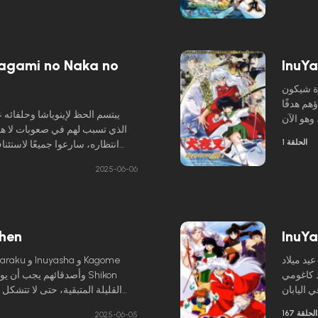
الاحتفاظ
وأنها هربت من هوراي. والمثي
ومع ذلك،
إينوياشا وتتوسل إليه لإنقاذ أص
رهيبة في
شياطين شريرة تطلق على نفسها
القتل.
Kagami no Naka no
InuYa
رة شيكون
هم هدفًا
يبتسم الحظ لإينوياشا وحلفائه ع
وهو الآن
الذي تسبب لهم في صعوبات لا هوا
ين والدي
الحلقة 1
انتظاره، سارعوا جميعًا لاستئن
لاستعادة
الخطر لا يزال كامنًا. يقوم كا
2025-06-06
ناراكو، بعمل ترتيبات لتحرير كيا
-hen
InuY
Kagome Higur الخامس عشر منعطفًا مفاجئًا
د كاغومي
 اليابان
لمخلوقات
الحلقة 167
2025-06-05