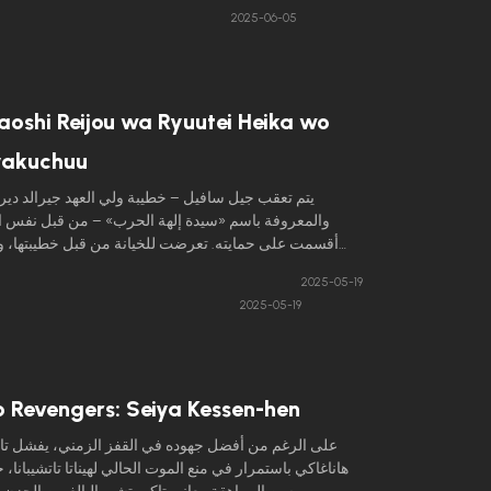
الخسيسة، وكلها تتوق إلى قطعة تحملها دون أن تدر
2025-06-05
شيكون، وهي كرة صغيرة تتمتع بقوة استثنائية.
aoshi Reijou wa Ryuutei Heika wo
yakuchuu
يتم تعقب جيل سافيل – خطيبة ولي العهد جيرالد دي
والمعروفة باسم «سيدة إلهة الحرب» – من قبل نفس ال
أقسمت على حمايته. تعرضت للخيانة من قبل خطيبتها، و
التهمة لها كخائنة وسجنها. في لحظاتها الأخيرة، تشعر جي
2025-05-19
ولكن مع اقتراب الموت، تستيقظ ست سنوات في الما
2025-05-19
المرة، لن تكون مجرد بيدق.
 Revengers: Seiya Kessen-hen
على الرغم من أفضل جهوده في القفز الزمني، يفشل تا
هاناغاكي باستمرار في منع الموت الحالي لهيناتا تاتشيبانا، 