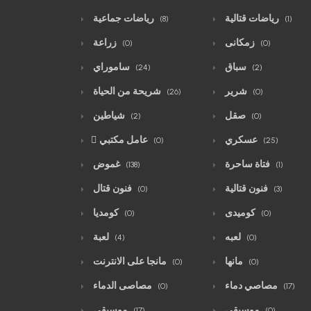
رياضات قتالية
رياضات جماعية
(8)
(1)
زمكانى
زراعة
(0)
(0)
سباق
ساموراي
(24)
(2)
شرير
شريحة من الحياة
(26)
(0)
صقل
شياطين
(2)
(0)
عسكري
ّعامل مكتبي
(0)
(25)
فتاة ساحرة
غموض
(138)
(1)
فنون قتالية
فنون قتال
(0)
(3)
كوميدى
كومديا
(0)
(0)
لعبه
لعبة
(4)
(0)
مانها
مانجا على الانترنت
(0)
(0)
مصاصي دماء
مصاصى الدماء
(0)
(17)
موسيقي
موسيقى
(17)
(0)