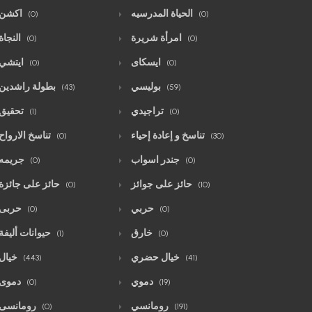
الحياة المدرسيه
اكشن
(0)
(0)
امرأة شريرة
النجاة
(0)
(0)
ايسكاى
ايتشي
(0)
(0)
بوليسي
بطولة راشدين
(43)
(59)
تراجيدي
تحقيق
(1)
(0)
تناسخ و إعادة إحياء
تناسخ الارواح
(0)
(30)
جندر اسواب
جريمه
(0)
(0)
حائز على جوائز
حائز على جائزة
(0)
(10)
حربي
حربى
(0)
(0)
خارق
حيوانات أليفة
(1)
(0)
خيال حضري
خيال
(443)
(41)
دموي
دموى
(0)
(19)
رومانسي
رومانسى
(0)
(191)