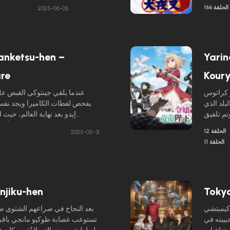
ي: جوهرة
وسوف يدمر أي شخص وأي شيء يقف في طريقه – حتى أتباعه.
الحلقة 166
2025-06-05
anketsu-hen –
Yarin
re
Kour
ر كراتوس
عندما يلقي جينتوكي القبض ع
بلد الذي
يفحص لقطات الكاميرا ويجد نفسه
تم تلفيق
إيدو بعد نهاية العالم، حي
ل بالندم،
الأبيض» سكان العالم. اتضح أن 
الحلقة 12
2025-05-31
ضي. هذه
الإطلاق –
الحلقة 11
وكاغورا، جماعته من اليوروزويا، و
المتمرسين في المعارك، وهو نفس
أن يترك أثراً بعد كتابة رسالة غريبة في يومياته.
njiku-hen
Tokyo
كيميتشي
بعد النجاح في صراعهم الشتوي ضد 
حبيبته في
تستوعب عصابة طوكيو مانجي باقي 