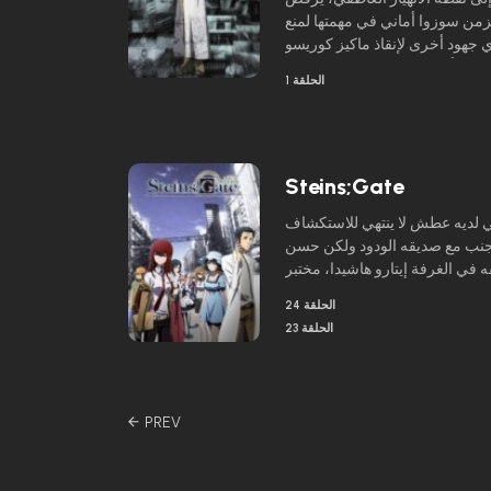
من سوزوا أماني في مهمتها لمنع
 أي جهود أخرى لإنقاذ ماكيز كوريسو
تخلى أوكابي عن شخصيته العلمية
الحلقة 1
Steins;Gate
ابي لديه عطش لا ينتهي للاستكشاف
ى جنب مع صديقه الودود ولكن حسن
ي الغرفة إيتارو هاشيدا، مختبر Future
Gadget على أمل إنشاء ابتكارات تكنولوجية تحير النفس البشرية.
الحلقة 24
ن «الأداة» البارزة الوحيدة التي
الحلقة 23
ف الذي يتمتع بالقدرة الغامضة على
Posts
navigation