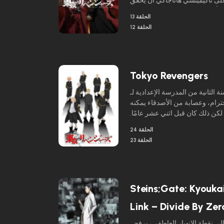
 على تاكيميتشي هاناجاكي أن يحقق
مأساوي الذي ينتظر صديقته هيناتا
الحلقة 13
تاتشيبانا.
الحلقة 12
Tokyo Revengers
ثانية من المدرسة الإعدادية لـ Takemichi Hanagaki
حترام، وعصابة من الأصدقاء يمكنه
لكن ذلك كان قبل اثني عشر عامًا.
خر منه الأطفال ويُجبر دائمًا على
الحلقة 24
ير إخباري مفاجئ عن القتل القاسي
الحلقة 23
صديقته الوحيدة إلى جانب شقيقها
 نصف ثانية من إنهاء القطار حياته
البائسة إلى الأبد، يعود تاكيميتشي إلى نفس اليوم قبل 12 عامًا، عندما
كان لا يزال يواعد هيناتا تاتشيبانا.
Steins;Gate: Kyouka
Link – Divide By Zer
إلى نقطة الانهيار العاطفي، يرفض