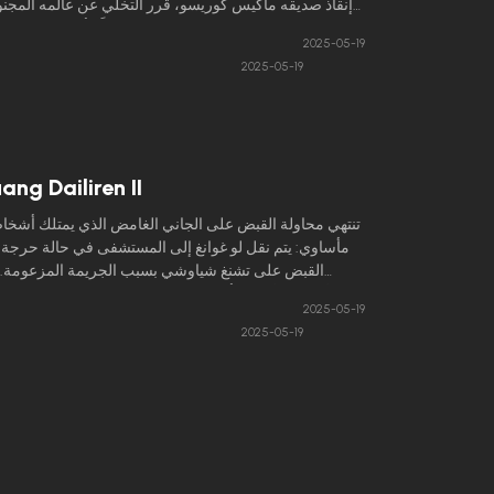
إنقاذ صديقه ماكيس كوريسو، قرر التخلي عن عالمه المجنو
غروره والعيش كطالب جامعي عادي. محاطًا بأصدقاء لا يعر
2025-05-19
القليل عن تجارب السفر عبر الزمن، يقضي أوكابي أيامه
2025-05-19
نسيان أهوال مغامراته بمفرده.
ang Dailiren II
تنتهي محاولة القبض على الجاني الغامض الذي يمتلك أشخا
مأساوي: يتم نقل لو غوانغ إلى المستشفى في حالة حرجة، ب
القبض على تشنغ شياوشي بسبب الجريمة المزعومة.
الأحداث الأخيرة، أطلق والد ليو مين العنان لمحاميه الماه
2025-05-19
يرحم – تشيان جين – تيمنًا برئيس الشرطة لي شياو، ا
2025-05-19
التحقيق المتعلق باستوديو الصور الذي يملكه تشياو لينغ.