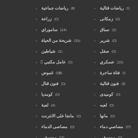
رياضات قتالية
رياضات جماعية
(8)
(1)
زمكانى
زراعة
(0)
(0)
سباق
ساموراي
(24)
(2)
شرير
شريحة من الحياة
(26)
(0)
صقل
شياطين
(2)
(0)
عسكري
ّعامل مكتبي
(0)
(25)
فتاة ساحرة
غموض
(138)
(1)
فنون قتالية
فنون قتال
(0)
(3)
كوميدى
كومديا
(0)
(0)
لعبه
لعبة
(4)
(0)
مانها
مانجا على الانترنت
(0)
(0)
مصاصي دماء
مصاصى الدماء
(0)
(17)
موسيقي
موسيقى
(17)
(0)