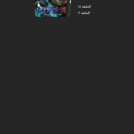
تدعى ريزي كاميشيرو يحطم عزلته
الحلقة 12
عندما تسأله عن موعد.
الحلقة 11