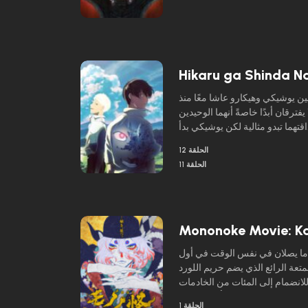
Hikaru ga Shinda N
ن يوشيكي وهيكارو عاشا معًا منذ
فترقان أبدًا خاصةً أنهما الوحيدين
هما تبدو مثالية لكن يوشيكي بدأ
 في تصرفات هيكارو بعد صيف غامض
الحلقة 12
الحلقة 11
Mononoke Movie: K
دما يصلان في نفس الوقت في أول
تعة الرائع الذي يضم حريم اللورد
للانضمام إلى المئات من الخادمات
ن الدخول، مع قطع الرأس الفوري
الحلقة 1