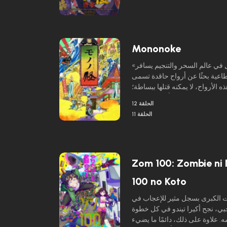
رعان ما يتضح أن وراء نمط الحياة
الفاخر والروتينات الطقسية لـ Ooku تكمن المخططات الشريرة
قت نفسه، يقوم بائع متجول غامض
 بمهارة إلى أوكو، تمامًا كما يبدأ
Mononoke
«بائع الأدوية» هو سيد غامض وقاتل في عالم السحر والتنجيم يسافر
عية بحثًا عن أرواح حاقدة تسمى «mononoke»
ه الأرواح، لا يمكنه قتلها ببساطة؛
 وحقيقتها وسببها من أجل استخدام
الحلقة 12
ظيم ومحاربته. يجب عليه أن يبدأ
الحلقة 11
الغريبة بتحليل نفسي مكثف وعمل
رة للغاية، حيث يجب عليه أولاً
ه قبل أن يكون لديه حتى الوسائل
لإلحاق الهزيمة به.
Zom 100: Zombie ni 
100 no Koto
ت الكبرى بسجل مثير للإعجاب في
جبي، نجح أكيرا تيندو في كل خطوة
. علاوة على ذلك، دائمًا ما يضيء