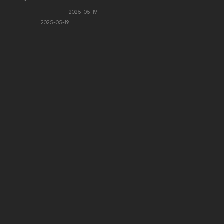
ومع ذلك، فإن ظهور امرأة جذابة 
2025-05-19
2025-05-19