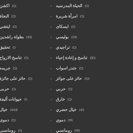
الحياة المدرسيه
اكشن
(0)
(0)
امرأة شريرة
النجاة
(0)
(0)
ايسكاى
ايتشي
(0)
(0)
بوليسي
بطولة راشدين
(43)
(59)
تراجيدي
تحقيق
(1)
(0)
تناسخ و إعادة إحياء
تناسخ الارواح
(0)
(30)
جندر اسواب
جريمه
(0)
(0)
حائز على جوائز
حائز على جائزة
(0)
(10)
حربي
حربى
(0)
(0)
خارق
حيوانات أليفة
(1)
(0)
خيال حضري
خيال
(443)
(41)
دموي
دموى
(0)
(19)
رومانسي
رومانسى
(0)
(191)