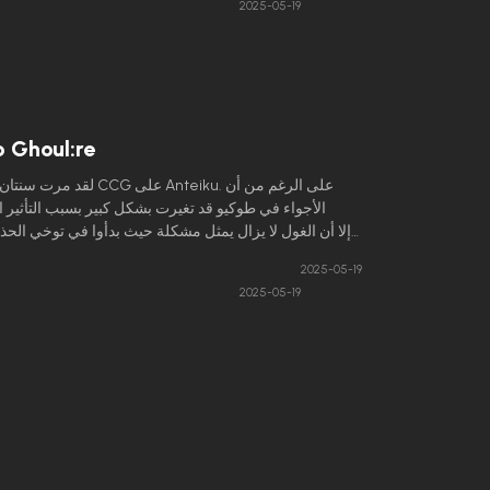
2025-05-19
المتزايدة في مغادرة المدينة مع Kirie، قائلا
 Ghoul:re
لقد مرت سنتان منذ غارة CCG على eiku
الأجواء في طوكيو قد تغيرت بشكل كبير بسبب التأثير الم
وخاصة منظمة Aogiri Tree 
2025-05-19
الذي تشكله CCG لوجودهم.
2025-05-19