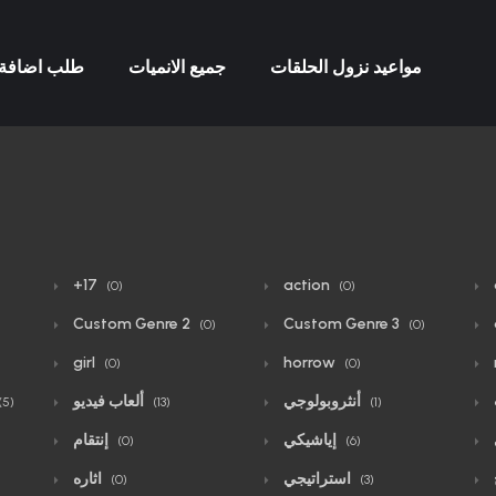
مواعيد نزول الحلقات
جميع الانميات
طلب اضافة 
+17
action
(0)
(0)
Custom Genre 2
Custom Genre 3
)
(0)
(0)
girl
horrow
(0)
(0)
أنثروبولوجي
ألعاب فيديو
(5)
(13)
(1)
إياشيكي
إنتقام
(0)
(6)
استراتيجي
اثاره
(0)
(3)