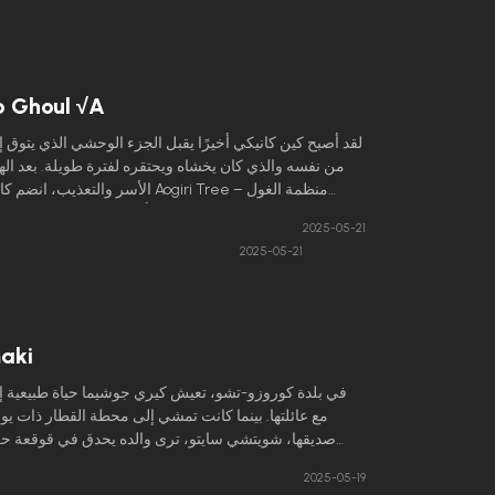
o Ghoul √A
لقد أصبح كين كانيكي أخيرًا يقبل الجزء الوحشي الذي يتوق إ
من نفسه والذي كان يخشاه ويحتقره لفترة طويلة. بعد ا
الأسر والتعذيب، انضم كانيكي إلى ogiri Tree
المتشددة التي اختطفته، مما دفع أصدقاءه إلى التشكيك ف
2025-05-21
الحقيقية وولائه.
2025-05-21
aki
في بلدة كوروزو-تشو، تعيش كيري جوشيما حياة طبيعية إ
مع عائلتها. بينما كانت تمشي إلى محطة القطار ذات يوم
صديقها، شويتشي سايتو، ترى والده يحدق في قوقعة ح
زقاق. لم تفكر في الأمر، فذكرت الحادث لشويتشي، الذي
2025-05-19
والده كان يتصرف بغرابة مؤخرًا. يكشف uichi