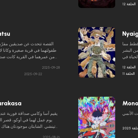
الحلقة 12
atsu
Nyaig
 قطط مما
القصة تتحدث عن صديقين مقرّبي
من البشر
طفولتهما في قرية صغيرة وكانا لا ي
لحياة في
من عمرهما في القرية كانت صداقت
اجي وهو
يلاحظ تغييرًا غريبًا
الحلقة 12
2025-09-28
، ويحاول
الحلقة 11
2025-09-22
arakasa
Monon
يقيم آسا وكامي صداقة فورية عن
يوم عمل لهما في أوكو، قصر الم
تينشي. الشابتان موجودتان هناك 
لقة 2025
الأخريات – الرجال ممنوعون م
2025-08-16