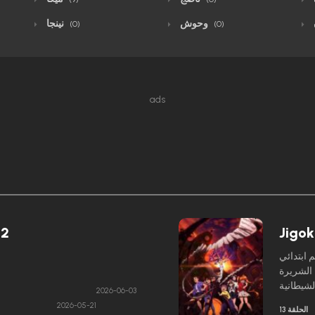
وحوش
نينجا
(0)
(0)
ads
 2
Jigok
 ابتدائي
 الشريرة
2026-06-03
2026-05-21
الحلقة 13