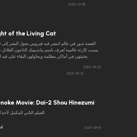
2025-10-08
ht of the Living Cat
القصة تدور في عالم انتشر فيه فيروس يحول البشر إلى
يسبب كارثة عالمية تُعرف باسم نيانديميك الناجون القلائل 
يختبئون في أماكن مظلمة ويحاولون البقاء على قيد ا
مواجهة جحافل قطط الزومبي تتضمن القصة شخصية كون
2025-09-22
رجل لا يتذكر ماضيه ولكنه يمتلك معرفة عميقة بالقطط
2025-09-15
البقاء على قيد الحياة بذكائه وإرادته.
oke Movie: Dai-2 Shou Hinezumi
الفيلم الثاني المكمل لأحداث الأنمي.
الح
2025-08-16