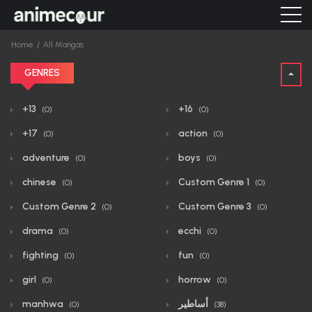
Home
All Mangas
GENRES
+13
+16
(0)
(0)
+17
action
(0)
(0)
adventure
boys
(0)
(0)
chinese
Custom Genre 1
(0)
(0)
Custom Genre 2
Custom Genre 3
(0)
(0)
drama
ecchi
(0)
(0)
fighting
fun
(0)
(0)
girl
horrow
(0)
(0)
أساطير
manhwa
(0)
(38)